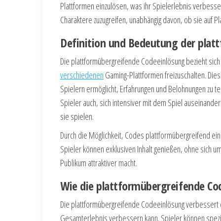
Plattformen einzulösen, was ihr Spielerlebnis verbessert
Charaktere zuzugreifen, unabhängig davon, ob sie auf Pl
Definition und Bedeutung der plat
Die plattformübergreifende Codeeinlösung bezieht sich 
verschiedenen
Gaming-Plattformen freizuschalten. Dies
Spielern ermöglicht, Erfahrungen und Belohnungen zu tei
Spieler auch, sich intensiver mit dem Spiel auseinander
sie spielen.
Durch die Möglichkeit, Codes plattformübergreifend ein
Spieler können exklusiven Inhalt genießen, ohne sich u
Publikum attraktiver macht.
Wie die plattformübergreifende Co
Die plattformübergreifende Codeeinlösung verbessert da
Gesamterlebnis verbessern kann. Spieler können spezie