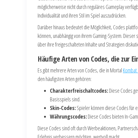
möglicherweise nicht durch reguläres Gameplay verfügb
Individualität und ihren Stil im Spiel auszudrücken.
Darüber hinaus bedeutet die Möglichkeit, Codes plattfo
können, unabhängig von ihrem Gaming-System. Dieser soz
über ihre freigeschalteten Inhalte und Strategien diskut
Häufige Arten von Codes, die zur E
Es gibt mehrere Arten von Codes, die in Mortal
Kombat 
den häufigsten Arten gehören:
Charakterfreischaltcodes:
Diese Codes gew
Basisspiels sind.
Skin-Codes:
Spieler können diese Codes für ex
Währungscodes:
Diese Codes bieten In-Gam
Diese Codes sind oft durch Werbeaktionen, Partnerschaft
Erlebnis verbessern möchten, wertvoll macht.