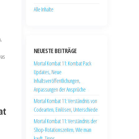
Alle Inhalte
n,
NEUESTE BEITRÄGE
was
Mortal Kombat 11: Kombat Pack
Updates, Neue
Inhaltsveröffentlichungen,
Anpassungen der Ansprüche
Mortal Kombat 11: Verständnis von
at
Codearten, Einlösen, Unterschiede
Mortal Kombat 11: Verständnis der
Shop-Rotationszeiten, Wie man
kauft, Tipps