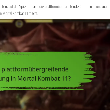
alten, auf die Spieler durch die plattformübergreifende Codeeinlösung zugre
von Mortal Kombat 11 macht.