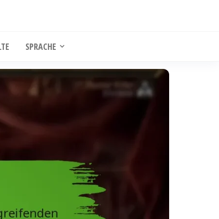
LTE
SPRACHE