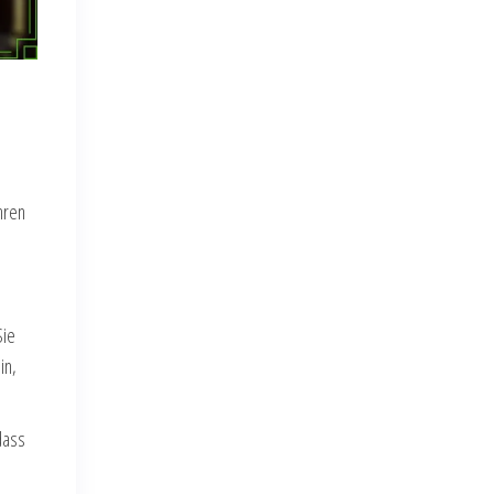
hren
Sie
in,
 dass