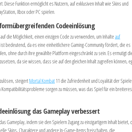
. Diese Funktion ermöglicht es Nutzern, auf exklusiven Inhalt wie Skins und
ayStation, Xbox oder PC spielen.
tformübergreifenden Codeeinlösung
auf die Möglichkeit, einen einzigen Code zu verwenden, um Inhalte
auf
 ist bedeutend, da es eine einheitlichere Gaming-Community fördert, die es
len, ohne durch ihre gewählte Plattform eingeschränkt zu sein. Es ermutigt di
zusetzen, da sie wissen, dass sie auf den gleichen Inhalt zugreifen können, e
zulösen, steigert
Mortal Kombat
11 die Zufriedenheit und Loyalität der Spiele
m Kompatibilitätsprobleme sorgen zu müssen, was das Spiel für ein breiteres
deeinlösung das Gameplay verbessert
s Gameplay, indem sie den Spielern Zugang zu einzigartigem Inhalt bietet, d
lle Skins, Charaktere und andere In-Game-Items freischalten, die