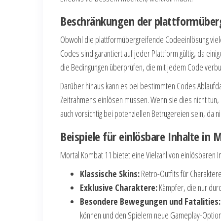
Beschränkungen der plattformüber
Obwohl die plattformübergreifende Codeeinlösung viele V
Codes sind garantiert auf jeder Plattform gültig, da ei
die Bedingungen überprüfen, die mit jedem Code verbund
Darüber hinaus kann es bei bestimmten Codes Ablaufda
Zeitrahmens einlösen müssen. Wenn sie dies nicht tun, kö
auch vorsichtig bei potenziellen Betrügereien sein, da ni
Beispiele für einlösbare Inhalte in
Mortal Kombat 11 bietet eine Vielzahl von einlösbaren I
Klassische Skins:
Retro-Outfits für Charakter
Exklusive Charaktere:
Kämpfer, die nur durc
Besondere Bewegungen und Fatalities:
können und den Spielern neue Gameplay-Option